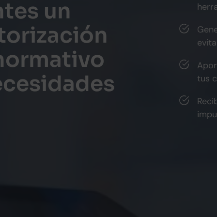
ntes un
herr
torización
Gene
evita
normativo
Apor
ecesidades
tus c
Reci
impu