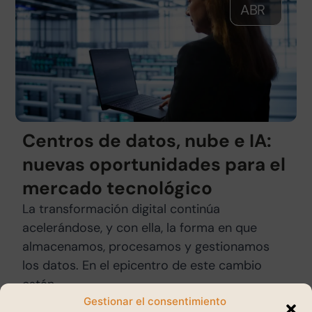
ABR
Centros de datos, nube e IA:
nuevas oportunidades para el
mercado tecnológico
La transformación digital continúa
acelerándose, y con ella, la forma en que
almacenamos, procesamos y gestionamos
los datos. En el epicentro de este cambio
están…
Gestionar el consentimiento