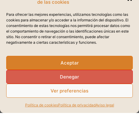
LEER MÁS
de las cookies
Para ofrecer las mejores experiencias, utilizamos tecnologías como las
cookies para almacenar y/o acceder a la información del dispositivo. El
27
consentimiento de estas tecnologías nos permitirá procesar datos como
el comportamiento de navegación o las identificaciones únicas en este
MAR
sitio. No consentir o retirar el consentimiento, puede afectar
negativamente a ciertas características y funciones.
Aceptar
Denegar
Grabación webinar: Protege
Ver preferencias
tus datos con Impossible
Política de cookies
Política de privacidad
Aviso legal
Cloud y Comet Backup
Las empresas demandan soluciones de
almacenamiento y backup en la nube que