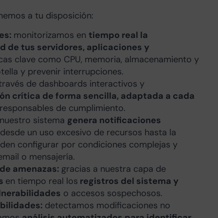
nemos a tu disposición:
des:
monitorizamos en
tiempo real la
ud de tus servidores, aplicaciones y
icas clave como CPU, memoria, almacenamiento y
ella y prevenir interrupciones.
través de dashboards interactivos y
ón crítica de forma sencilla, adaptada a cada
o responsables de cumplimiento.
nuestro sistema
genera notificaciones
, desde un uso excesivo de recursos hasta la
ueden configurar por condiciones complejas y
email o mensajería.
n de amenazas:
gracias a nuestra capa de
os
en tiempo real los
registros del sistema y
ulnerabilidades
o accesos sospechosos.
abilidades:
detectamos modificaciones no
utamos
análisis automatizados para identificar