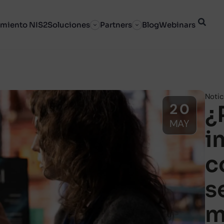
miento NIS2
Soluciones
Partners
Blog
Webinars
Notic
20
¿
MAY
i
c
s
m