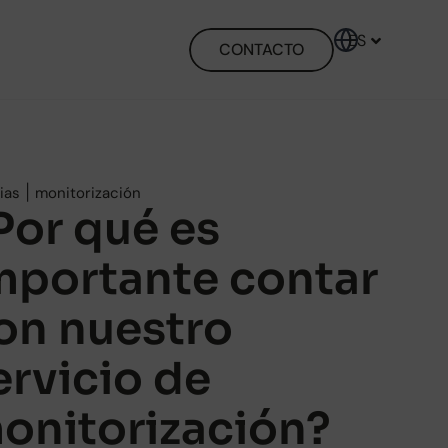
ES
EN
CONTACTO
|
ias
monitorización
Por qué es
mportante contar
on nuestro
ervicio de
onitorización?