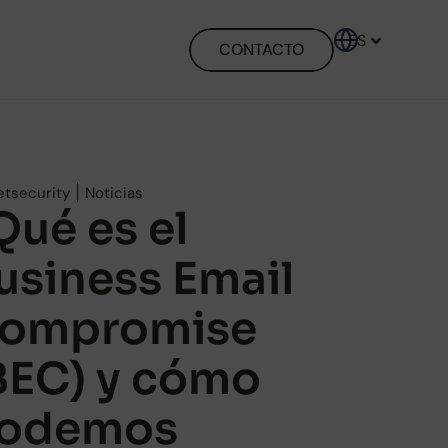
ES
EN
CONTACTO
|
etsecurity
Noticias
Qué es el
usiness Email
ompromise
BEC) y cómo
odemos