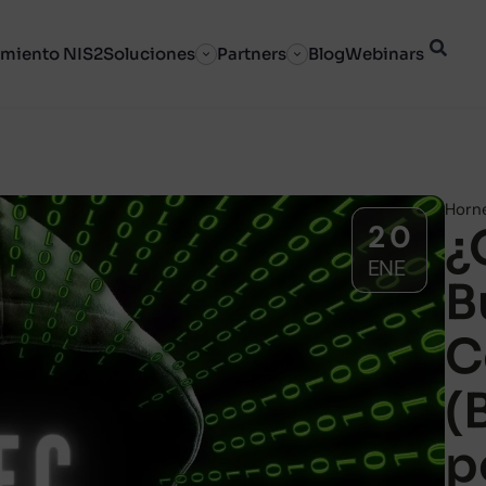
miento NIS2
Soluciones
Partners
Blog
Webinars
Horn
20
¿
ENE
B
C
(
p