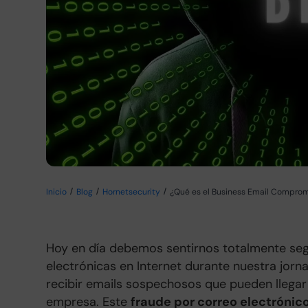
Inicio
Blog
Hornetsecurity
¿Qué es el Business Email Comprom
Hoy en día debemos sentirnos totalmente segu
electrónicas en Internet durante nuestra jorn
recibir emails sospechosos que pueden llega
empresa. Este
fraude por correo electrónic